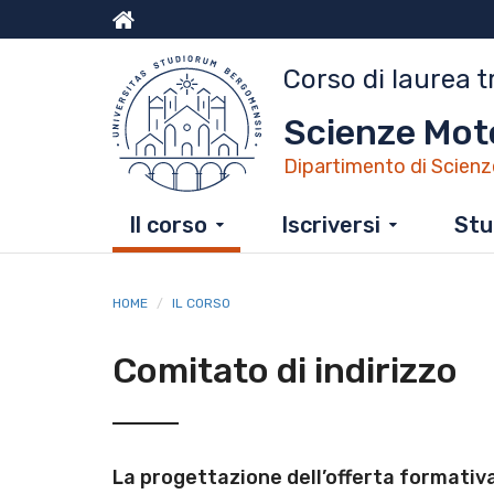
Salta
al
Menu
contenuto
Corso di laurea t
principale
top
Scienze Moto
Dipartimento di Scienz
Il corso
Iscriversi
Stu
HOME
IL CORSO
Comitato di indirizzo
La progettazione dell’offerta formativa